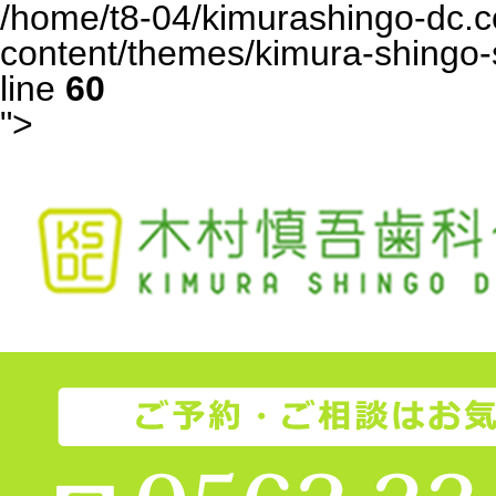
/home/t8-04/kimurashingo-dc.c
content/themes/kimura-shingo-
line
60
">