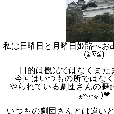
私は日曜日と月曜日姫路へお
(≧∇≦)
目的は観光ではなくまた
今回はいつもの所ではな
やられている劇団さんの舞
⁎ᵕᴗᵕ⁎ )❤︎
いつもの劇団さんとは違い