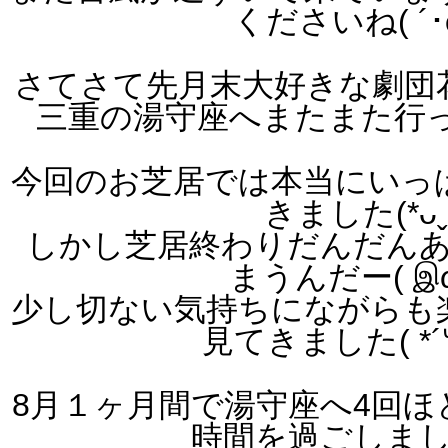
くださいね( ´･ω
さてさて先月末大好きな劇団
三重の湯守座へまたまた行って
今回のお芝居では本当にいっ
きました(*ᴗˬ
しかし芝居終わりだんだん
まうんだー( இω
少し切ない気持ちにながらも
見てきました( *´꒳
8月１ヶ月間で湯守座へ4回ほ
時間を過ごしま
し