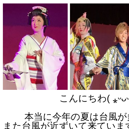
こんにちわ( ⁎ᵕᴗᵕ
本当に今年の夏は台風が多
また台風が近ずいて来ていま