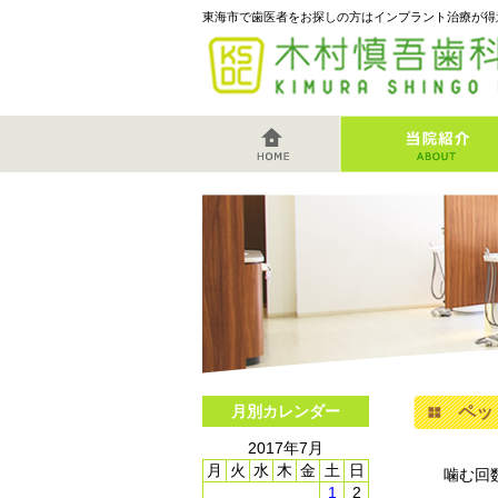
東海市で歯医者をお探しの方はインプラント治療が得
月別カレンダー
ペッ
2017年7月
月
火
水
木
金
土
日
噛む回
1
2