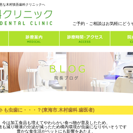
意な木村慎吾歯科クリニックへ
ご予約・ご相談はお気軽にどう
トも虫歯に・・・？(東海市.木村歯科.歯医者)
今は加工食品も増えてやわらかい食べ物が普及したため、
数も減り唾液の分泌が減ったため構内環境が虫歯になりやいそうです
豊かな食生活がペットにも影響をあたえ、