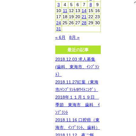
3
4
5
6
7
8
9
10
11
12
13
14
15
16
17
18
19
20
21
22
23
24
25
26
27
28
29
30
31
« 6月
8月 »
最近の記事
2018.12.03 求人募集
(歯科、東海市、ｲﾝﾌﾟﾗﾝ
ﾄ）
2018.11.27紅葉（東海
市/ｲﾝﾌﾟﾗﾝﾄ/ﾎﾜｲﾄﾆﾝｸﾞ）
2018年１１月１９日
季節 東海市 歯科 ｲ
ﾝﾌﾟﾗﾝﾄ
2018.11.16 口腔癌（東
海市、ｲﾝﾌﾟﾗﾝﾄ、歯科）
2018.11.12 夜ご飯